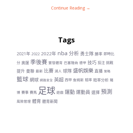
Continue Reading →
Tags
nba
分析
2022年
勇士隊
2021年
勝率
2022
即時比
季後賽
技巧
奧運
分
投注
挑戰
實發體育
巴塞隆納
德甲
盛帆娛樂
比賽
球隊
提升
曼聯
直播
最新
湖人
策略
籃球
英超
網球
賠率分析
西甲
賠率
詹姆斯
賭
網路安全
足球
預測
運動
運動員
選擇
賽事
賽馬
博
遊戲
體育
體育新聞
風險管理