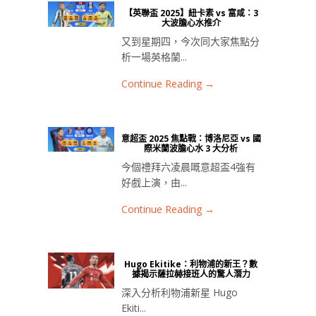
【英聯盃 2025】紐卡素 vs 富咸：3
大波膽心水推介
又到星期四，今次同大家焦點分
析一場英格蘭...
Continue Reading →
意超盃 2025 焦點戰：博洛尼亞 vs 國
際米蘭波膽心水 3 大分析
今個禮拜六凌晨嘅意超盃4強有
好戲上演，由...
Continue Reading →
Hugo Ekitike：利物浦的新王？數
據揭示薩拉赫接班人的驚人潛力
深入分析利物浦新星 Hugo
Ekiti...